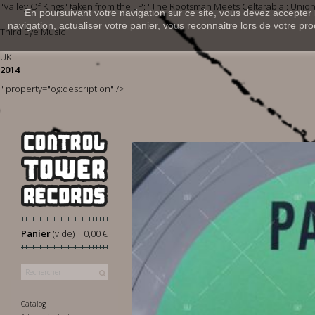
"Valley Of Kings" taken from the LP: "The Rootsman Meets Celtarabia : Union
En poursuivant votre navigation sur ce site, vous devez accepter l’
navigation, actualiser votre panier, vous reconnaitre lors de votre pro
Third Eye Music
UK
2014
" property="og:description" />
|
Panier
(vide)
0,00 €
Catalog