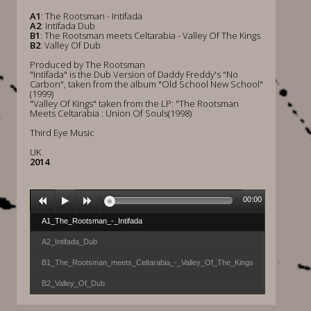
A1
: The Rootsman - Intifada
A2
: Intifada Dub
B1
: The Rootsman meets Celtarabia - Valley Of The Kings
B2
: Valley Of Dub
Produced by The Rootsman
"Intifada" is the Dub Version of Daddy Freddy's "No
Carbon", taken from the album "Old School New School"
(1999)
"Valley Of Kings" taken from the LP: "The Rootsman
Meets Celtarabia : Union Of Souls(1998)
Third Eye Music
UK
2014
00:00
A1_The_Rootsman_-_Intifada
A2_Intifada_Dub
B1_The_Rootsman_meets_Celtarabia_-_Valley_Of_The_Kings
B2_Valley_Of_Dub