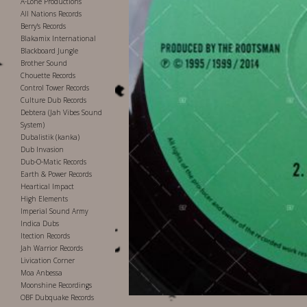
A-Lone Productions
All Nations Records
Berry's Records
Blakamix International
Blackboard Jungle
Brother Sound
Chouette Records
Control Tower Records
Culture Dub Records
Debtera (Jah Vibes Sound
System)
Dubalistik (kanka)
Dub Invasion
Dub-O-Matic Records
Earth & Power Records
Heartical Impact
High Elements
Imperial Sound Army
Indica Dubs
Itection Records
Jah Warrior Records
Livication Corner
Moa Anbessa
Moonshine Recordings
OBF Dubquake Records