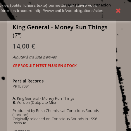
Français
Connexion
kies (petits fichiers texte) permettent de suivre votre
rer les traceurs: http://www.cnil.fr/vos-obligations/sites-
King General - Money Run Things
(7")
14,00 €
Ajouter à ma liste d'envies
CE PRODUIT N'EST PLUS EN STOCK
Partial Records
PRTL7091
A
: King General - Money Run Things
B
: Version (Dubplate Mix)
Produced by Bush Chemists at Conscious Sounds
(London)
Originally released on Conscious Sounds in 1996
Reissue