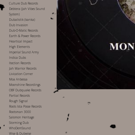
Culture Dub Records
Debtera (Jah Vibes Sound
System)
Dubalistik (kanka)
Dub Invasion
Dub-O-Matic Records
Earth & Power Records
Heartical Impact
High Elements
Imperial Sound Army
Indica Dubs
Itection Records
Jah Warrior Records
Livication Corner
Moa Anbessa
Moonshine Recordings
OBF Dubquake Records
Partial Records
Rough Signal
Roots Ista Posse Records
Rootsman 3000
Salomon Heritage
Storming Dub
WhoDemSound
Wise & Dubwise