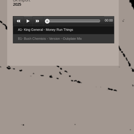
UK import
2025
00:00
A1- King General - Money Run Things
B1- Bush Chemists - Version --Dubplate Mix