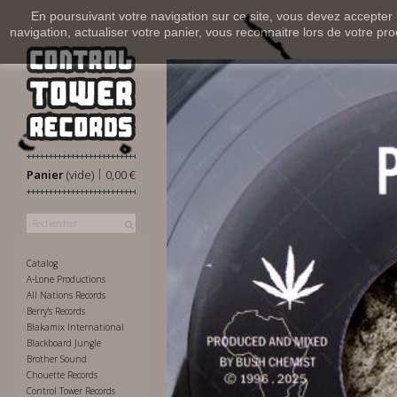
En poursuivant votre navigation sur ce site, vous devez accepter l’
navigation, actualiser votre panier, vous reconnaitre lors de votre pro
|
Panier
(vide)
0,00 €
Catalog
A-Lone Productions
All Nations Records
Berry's Records
Blakamix International
Blackboard Jungle
Brother Sound
Chouette Records
Control Tower Records