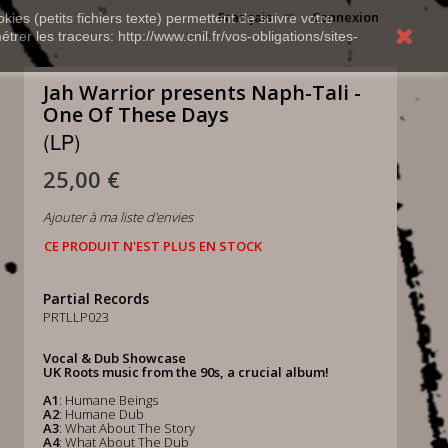
Français
Connexion
kies (petits fichiers texte) permettent de suivre votre
rer les traceurs: http://www.cnil.fr/vos-obligations/sites-
Jah Warrior presents Naph-Tali -
One Of These Days
(LP)
25,00 €
Ajouter à ma liste d'envies
CE PRODUIT N'EST PLUS EN STOCK
Partial Records
PRTLLP023
Vocal & Dub Showcase
UK Roots music from the 90s, a crucial album!
A1
: Humane Beings
A2
: Humane Dub
A3
: What About The Story
A4
: What About The Dub