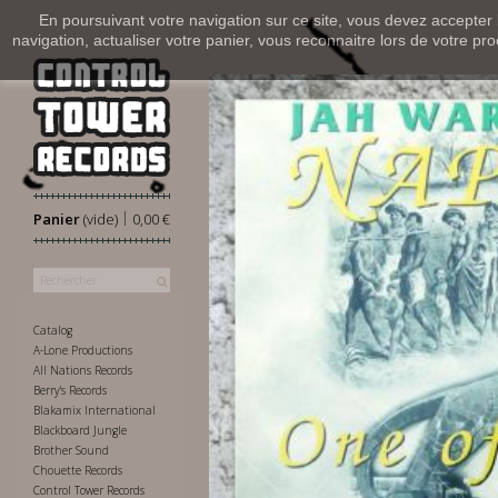
En poursuivant votre navigation sur ce site, vous devez accepter l’
navigation, actualiser votre panier, vous reconnaitre lors de votre pro
|
Panier
(vide)
0,00 €
Catalog
A-Lone Productions
All Nations Records
Berry's Records
Blakamix International
Blackboard Jungle
Brother Sound
Chouette Records
Control Tower Records