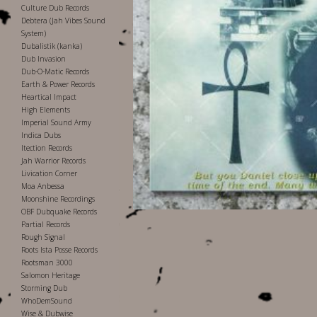
Culture Dub Records
Debtera (Jah Vibes Sound
System)
Dubalistik (kanka)
Dub Invasion
Dub-O-Matic Records
Earth & Power Records
Heartical Impact
High Elements
Imperial Sound Army
Indica Dubs
Itection Records
Jah Warrior Records
Livication Corner
Moa Anbessa
Moonshine Recordings
OBF Dubquake Records
Partial Records
Rough Signal
Roots Ista Posse Records
Rootsman 3000
Salomon Heritage
Storming Dub
WhoDemSound
Wise & Dubwise