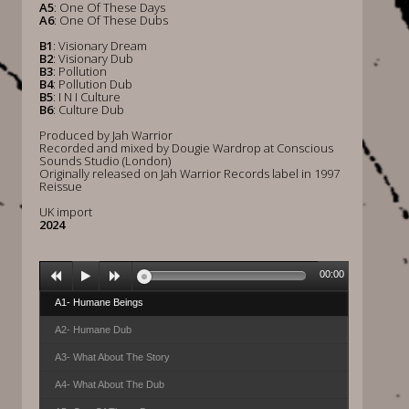
A5
: One Of These Days
A6
: One Of These Dubs
B1
: Visionary Dream
B2
: Visionary Dub
B3
: Pollution
B4
: Pollution Dub
B5
: I N I Culture
B6
: Culture Dub
Produced by Jah Warrior
Recorded and mixed by Dougie Wardrop at Conscious
Sounds Studio (London)
Originally released on Jah Warrior Records label in 1997
Reissue
UK import
2024
00:00
A1- Humane Beings
A2- Humane Dub
A3- What About The Story
A4- What About The Dub