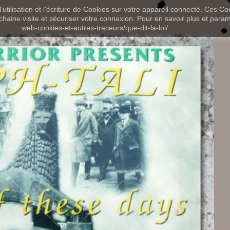
utilisation et l'écriture de Cookies sur votre appareil connecté. Ces Coo
chaine visite et sécuriser votre connexion. Pour en savoir plus et paramét
web-cookies-et-autres-traceurs/que-dit-la-loi/