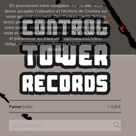
Connexion
En poursuivant votre navigation sur ce site, vous
Français
devez accepter l’utilisation et l'écriture de Cookies sur
votre appareil connecté. Ces Cookies (petits fichiers
texte) permettent de suivre votre navigation, actualiser
votre panier, vous reconnaitre lors de votre prochaine
visite et sécuriser votre connexion. Pour en savoir plus
et paramétrer les traceurs: http://www.cnil.fr/vos-
obligations/sites-web-cookies-et-autres-traceurs/que-
dit-la-loi/
|
Panier
(vide)
0,00 €