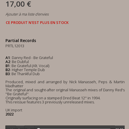
17,00 €
Ajouter à ma liste d'envies
CE PRODUIT N'EST PLUS EN STOCK
Partial Records
PRTL12013
A1
: Danny Red - Be Grateful
A2
: Be Dubful
B1
: Be Grateful (Alt. Vocal)
B2
- Higher Temple Dub
B3
: Be Thankful Dub
Produced, mixed and arranged by Nick Manasseh, Peps & Martin
Madhatter
The original and sought-after original Manasseh mixes of Danny Red's
''Be Grateful''
Originally surfacing on a stamped Dred Beat 12'' in 1994.
This reissue features 3 previously unreleased mixes.
UK import
2022