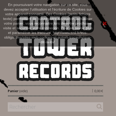
Connexion
En poursuivant votre navigation sur ce site, vous
Français
devez accepter l’utilisation et l'écriture de Cookies sur
votre appareil connecté. Ces Cookies (petits fichiers
texte) permettent de suivre votre navigation, actualiser
votre panier, vous reconnaitre lors de votre prochaine
visite et sécuriser votre connexion. Pour en savoir plus
et paramétrer les traceurs: http://www.cnil.fr/vos-
obligations/sites-web-cookies-et-autres-traceurs/que-
dit-la-loi/
|
Panier
(vide)
0,00 €