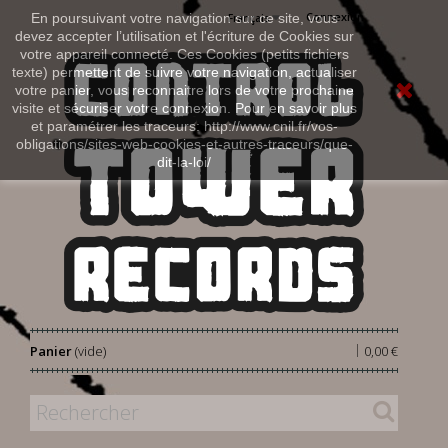
Connexion
En poursuivant votre navigation sur ce site, vous
Français
devez accepter l’utilisation et l'écriture de Cookies sur
votre appareil connecté. Ces Cookies (petits fichiers
texte) permettent de suivre votre navigation, actualiser
votre panier, vous reconnaitre lors de votre prochaine
visite et sécuriser votre connexion. Pour en savoir plus
et paramétrer les traceurs: http://www.cnil.fr/vos-
obligations/sites-web-cookies-et-autres-traceurs/que-
dit-la-loi/
|
Panier
(vide)
0,00 €