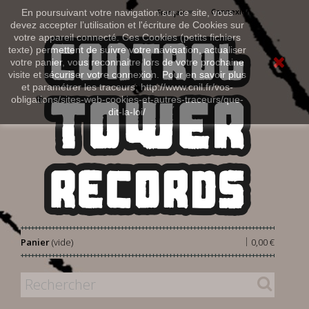
Connexion
En poursuivant votre navigation sur ce site, vous
Français
devez accepter l’utilisation et l'écriture de Cookies sur
votre appareil connecté. Ces Cookies (petits fichiers
texte) permettent de suivre votre navigation, actualiser
votre panier, vous reconnaitre lors de votre prochaine
visite et sécuriser votre connexion. Pour en savoir plus
et paramétrer les traceurs: http://www.cnil.fr/vos-
obligations/sites-web-cookies-et-autres-traceurs/que-
dit-la-loi/
|
Panier
(vide)
0,00 €