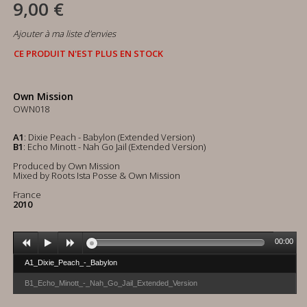
9,00 €
Ajouter à ma liste d'envies
CE PRODUIT N'EST PLUS EN STOCK
Own Mission
OWN018
A1
: Dixie Peach - Babylon (Extended Version)
B1
: Echo Minott - Nah Go Jail (Extended Version)
Produced by Own Mission
Mixed by Roots Ista Posse & Own Mission
France
2010
00:00
A1_Dixie_Peach_-_Babylon
B1_Echo_Minott_-_Nah_Go_Jail_Extended_Version