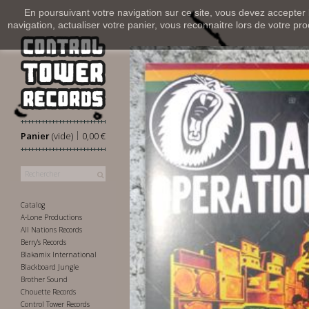
En poursuivant votre navigation sur ce site, vous devez accepter l’
navigation, actualiser votre panier, vous reconnaitre lors de votre pro
|
Panier
(vide)
0,00 €
Catalog
A-Lone Productions
All Nations Records
Berry's Records
Blakamix International
Blackboard Jungle
Brother Sound
Chouette Records
Control Tower Records