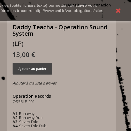
Français
Connexion
kies (petits fichiers texte) permettent de suivre votre
rer les traceurs: http://www.cnil.fr/vos-obligations/sites-
Daddy Teacha - Operation Sound
System
(LP)
13,00 €
Ajouter au panier
Ajouter à ma liste d'envies
Operation Records
OSSRLP-001
A1
: Runaway
A2
: Runaway Dub
A3
: Seven Fold
A4
: Seven Fold Dub