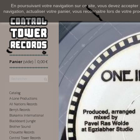
En poursuivant votre navigation sur ce site, vous devez accepter l’
navigation, actualiser votre panier, vous reconnaitre lors de votre pro
|
Panier
(vide)
0,00 €
Catalog
A-Lone Productions
All Nations Records
Berry's Records
Blakamix International
Blackboard Jungle
Brother Sound
Chouette Records
Control Tower Records