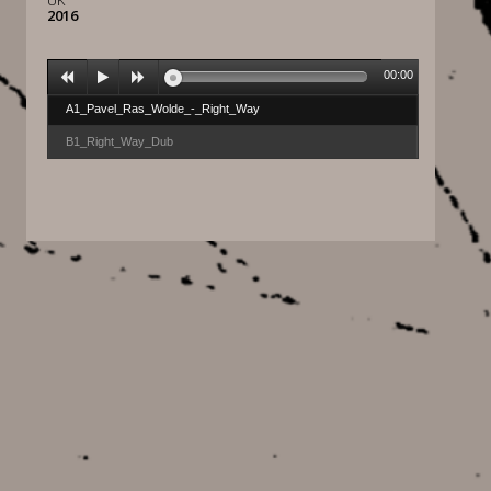
UK
2016
00:00
A1_Pavel_Ras_Wolde_-_Right_Way
B1_Right_Way_Dub