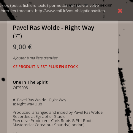
Français
Connexion
kies (petits fichiers texte) permettent de suivre votre
rer les traceurs: http://www.cnil.fr/vos-obligations/sites-
Pavel Ras Wolde - Right Way
(7")
9,00 €
Ajouter à ma liste d'envies
CE PRODUIT N'EST PLUS EN STOCK
One In The Spirit
OITS008
A
: Pavel Ras Wolde - Right Way
B
: Right Way Dub
Produced, arranged and mixed by Pavel Ras Wolde
Recorded at Egziabher Studio
Executive Producers: Chris Roots & Phil Roots
Mastered at Conscious Sounds (London)