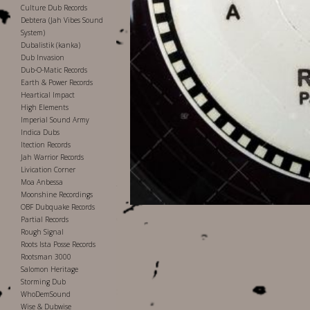
Culture Dub Records
Debtera (Jah Vibes Sound
System)
Dubalistik (kanka)
Dub Invasion
Dub-O-Matic Records
Earth & Power Records
Heartical Impact
High Elements
Imperial Sound Army
Indica Dubs
Itection Records
Jah Warrior Records
Livication Corner
Moa Anbessa
Moonshine Recordings
OBF Dubquake Records
Partial Records
Rough Signal
Roots Ista Posse Records
Rootsman 3000
Salomon Heritage
Storming Dub
WhoDemSound
Wise & Dubwise