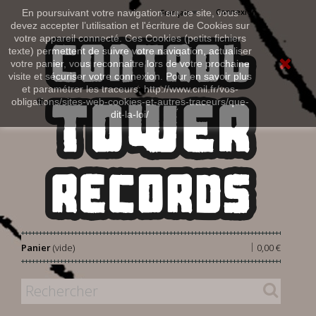
Connexion
En poursuivant votre navigation sur ce site, vous
Français
devez accepter l’utilisation et l'écriture de Cookies sur
votre appareil connecté. Ces Cookies (petits fichiers
texte) permettent de suivre votre navigation, actualiser
votre panier, vous reconnaitre lors de votre prochaine
visite et sécuriser votre connexion. Pour en savoir plus
et paramétrer les traceurs: http://www.cnil.fr/vos-
obligations/sites-web-cookies-et-autres-traceurs/que-
dit-la-loi/
|
Panier
(vide)
0,00 €