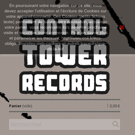
Connexion
En poursuivant votre navigation sur ce site, vous
Français
devez accepter l’utilisation et l'écriture de Cookies sur
votre appareil connecté. Ces Cookies (petits fichiers
texte) permettent de suivre votre navigation, actualiser
votre panier, vous reconnaitre lors de votre prochaine
visite et sécuriser votre connexion. Pour en savoir plus
et paramétrer les traceurs: http://www.cnil.fr/vos-
obligations/sites-web-cookies-et-autres-traceurs/que-
dit-la-loi/
|
Panier
(vide)
0,00 €