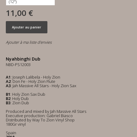
11,00 €
Ajouter au panier
Ajouter à ma liste d'envies
Nyahbinghi Dub
NBD-PS12003
A1
: Joseph Lalibela - Holy Zion
A2
: Don Fe - Holy Zion Flute
A3
: Jah Massive All Stars - Holy Zion Sax
B1
: Holy Zion Sax Dub
B2
: Holy Dub
B3
: Zion Dub
Produced and mixed by Jah Massive All Stars
Executive production: Gabriel Biasco
Distributed by Way To Zion Vinyl Shop
180Gr vinyl
Spain