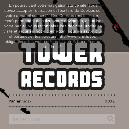
Connexion
En poursuivant votre navigation sur ce site, vous
Français
devez accepter l’utilisation et l'écriture de Cookies sur
votre appareil connecté. Ces Cookies (petits fichiers
texte) permettent de suivre votre navigation, actualiser
votre panier, vous reconnaitre lors de votre prochaine
visite et sécuriser votre connexion. Pour en savoir plus
et paramétrer les traceurs: http://www.cnil.fr/vos-
obligations/sites-web-cookies-et-autres-traceurs/que-
dit-la-loi/
|
Panier
(vide)
0,00 €