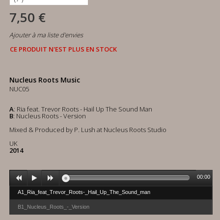
7,50 €
Ajouter à ma liste d'envies
CE PRODUIT N'EST PLUS EN STOCK
Nucleus Roots Music
NUC05
A
: Ria feat. Trevor Roots - Hail Up The Sound Man
B
: Nucleus Roots - Version
Mixed & Produced by P. Lush at Nucleus Roots Studio
UK
2014
00:00
A1_Ria_feat_Trevor_Roots-_Hail_Up_The_Sound_man
B1_Nucleus_Roots_-_Version