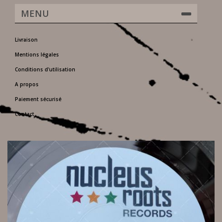
MENU
Livraison
Mentions légales
Conditions d'utilisation
A propos
Paiement sécurisé
Contact