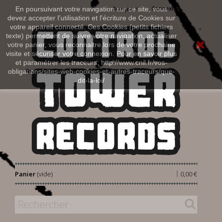
Connexion
En poursuivant votre navigation sur ce site, vous
Français
devez accepter l’utilisation et l'écriture de Cookies sur
votre appareil connecté. Ces Cookies (petits fichiers
texte) permettent de suivre votre navigation, actualiser
votre panier, vous reconnaitre lors de votre prochaine
visite et sécuriser votre connexion. Pour en savoir plus
et paramétrer les traceurs: http://www.cnil.fr/vos-
obligations/sites-web-cookies-et-autres-traceurs/que-
dit-la-loi/
|
Panier
(vide)
0,00 €