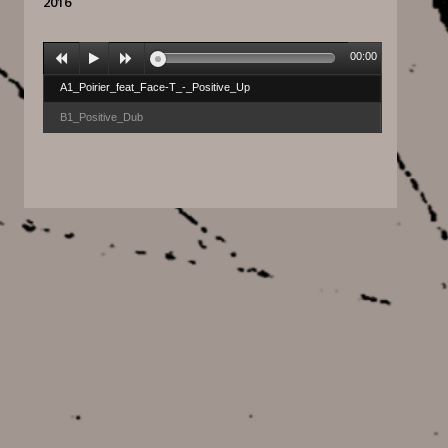
2016
00:00
A1_Poirier_feat_Face-T_-_Positive_Up
B1_Positive_Dub