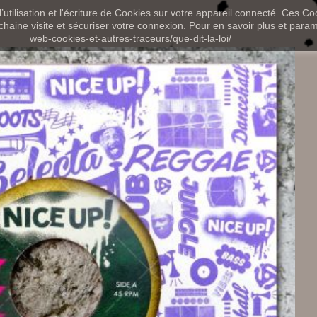
utilisation et l'écriture de Cookies sur votre appareil connecté. Ces Coo
chaine visite et sécuriser votre connexion. Pour en savoir plus et paramét
web-cookies-et-autres-traceurs/que-dit-la-loi/