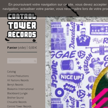
En poursuivant votre navigation sur ce site, vous devez accepter l’
navigation, actualiser votre panier, vous reconnaitre lors de votre pro
|
Panier
(vide)
0,00 €
Catalog
A-Lone Productions
All Nations Records
Berry's Records
Blakamix International
Blackboard Jungle
Brother Sound
Chouette Records
Control Tower Records