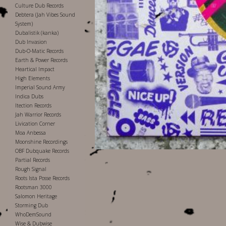
Culture Dub Records
Debtera (Jah Vibes Sound
System)
Dubalistik (kanka)
Dub Invasion
Dub-O-Matic Records
Earth & Power Records
Heartical Impact
High Elements
Imperial Sound Army
Indica Dubs
Itection Records
Jah Warrior Records
Livication Corner
Moa Anbessa
Moonshine Recordings
OBF Dubquake Records
Partial Records
Rough Signal
Roots Ista Posse Records
Rootsman 3000
Salomon Heritage
Storming Dub
WhoDemSound
Wise & Dubwise