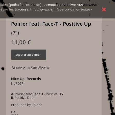
Français
Connexion
kies (petits fichiers texte) permettent de suivre votre
rer les traceurs: http://www.cnil.fr/vos-obligations/sites-
Poirier feat. Face-T - Positive Up
(7")
11,00 €
Ajouter au panier
Ajouter à ma liste d'envies
Nice Up! Records
NUP027
A
: Poirier feat. Face-T - Positive Up
B
: Positive Dub
Produced by Poirier
UK