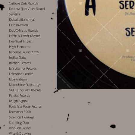
Culture Dub Records
Debtera (Jah Vibes Sound
System)
Dubalistik (kanka)
Dub Invasion
Dub-O-Matic Records
Earth & Power Records
Heartical Impact
High Elements
Imperial Sound Army
Indica Dubs
Itection Records
Jah Warrior Records
Livication Corner
Moa Anbessa
Moonshine Recordings
OBF Dubquake Records
Partial Records
Rough Signal
Roots Ista Posse Records
Rootsman 3000
Salomon Heritage
Storming Dub
WhoDemSound
Wise & Dubwise