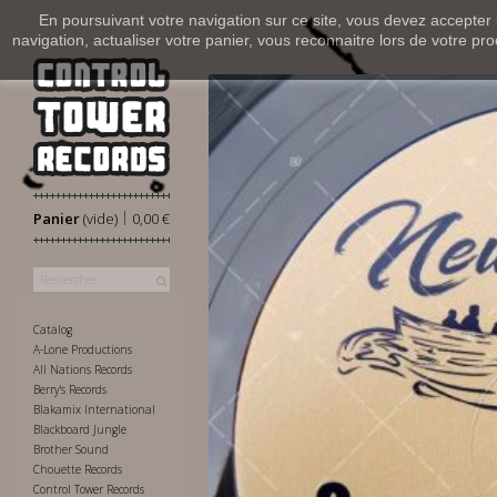
En poursuivant votre navigation sur ce site, vous devez accepter l’
navigation, actualiser votre panier, vous reconnaitre lors de votre pro
|
Panier
(vide)
0,00 €
Catalog
A-Lone Productions
All Nations Records
Berry's Records
Blakamix International
Blackboard Jungle
Brother Sound
Chouette Records
Control Tower Records