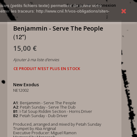
Français
Connexion
kies (petits fichiers texte) permettent de suivre votre
rer les traceurs: http://www.cnil.fr/vos-obligations/sites-
Benjammin - Serve The People
(12")
15,00 €
Ajouter à ma liste d'envies
CE PRODUIT N'EST PLUS EN STOCK
New Exodus
NE12002
A1
: Benjammin - Serve The People
A2
: Petah Sunday - Serve The Dub
B1
: I-Tal Soup Riddim Section - Horns Driver
B2
: Petah Sunday - Dub Driver
Produced, arranged and mixed by Petah Sunday
Trumpet by Aba Ariginal
Executive Producer: Miguel Ramon