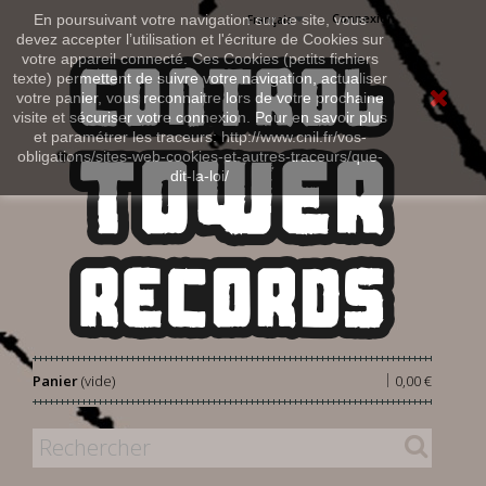
Connexion
En poursuivant votre navigation sur ce site, vous
Français
devez accepter l’utilisation et l'écriture de Cookies sur
votre appareil connecté. Ces Cookies (petits fichiers
texte) permettent de suivre votre navigation, actualiser
votre panier, vous reconnaitre lors de votre prochaine
visite et sécuriser votre connexion. Pour en savoir plus
et paramétrer les traceurs: http://www.cnil.fr/vos-
obligations/sites-web-cookies-et-autres-traceurs/que-
dit-la-loi/
|
Panier
(vide)
0,00 €