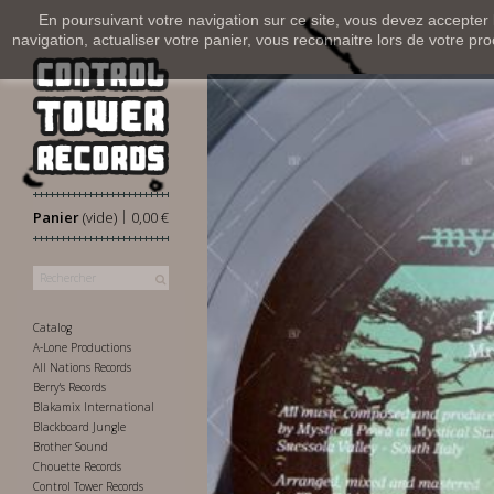
En poursuivant votre navigation sur ce site, vous devez accepter l’
navigation, actualiser votre panier, vous reconnaitre lors de votre pro
|
Panier
(vide)
0,00 €
Catalog
A-Lone Productions
All Nations Records
Berry's Records
Blakamix International
Blackboard Jungle
Brother Sound
Chouette Records
Control Tower Records