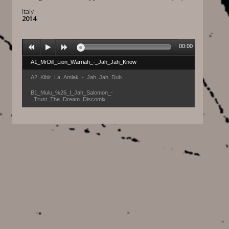
Italy
2014
00:00
A1_MrDill_Lion_Warriah_-_Jah_Jah_Know
A2_Kibir_La_Amlak_-_Jah_Jah_Dub
B1_Mulu_%26_I_Jah_Salomon_-
_Trust_The_Dream_Discomix