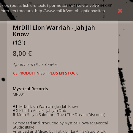
Français
Connexion
kies (petits fichiers texte) permettent de suivre votre
rer les traceurs: http://www.cnil.fr/vos-obligations/sites-
MrDill Lion Warriah - Jah Jah
Know
(12")
8,00 €
Ajouter à ma liste d'envies
CE PRODUIT N'EST PLUS EN STOCK
Mystical Records
MR004
A1
: MrDill Lion Warriah - Jah Jah Know
A2
: Kibir La Amlak - Jah Jah Dub
B
: Mulu & I Jah Salomon - Trust The Dream (Discomix)
Composed and Produced by Mystical Powa at Mystical
Studio (Italy)
Arranged and Mixed by JT at Kibir La Amlak Studio (UK)