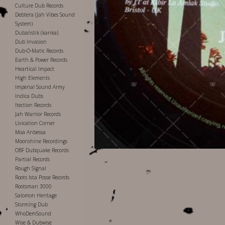
Culture Dub Records
Debtera (Jah Vibes Sound
System)
Dubalistik (kanka)
Dub Invasion
Dub-O-Matic Records
Earth & Power Records
Heartical Impact
High Elements
Imperial Sound Army
Indica Dubs
Itection Records
Jah Warrior Records
Livication Corner
Moa Anbessa
Moonshine Recordings
OBF Dubquake Records
Partial Records
Rough Signal
Roots Ista Posse Records
Rootsman 3000
Salomon Heritage
Storming Dub
WhoDemSound
Wise & Dubwise