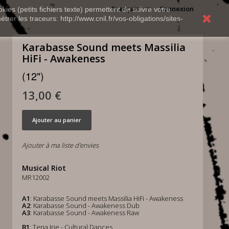
Français
Connexion
kies (petits fichiers texte) permettent de suivre votre
rer les traceurs: http://www.cnil.fr/vos-obligations/sites-
Karabasse Sound meets Massilia
HiFi - Awakeness
(12")
13,00 €
Ajouter au panier
Ajouter à ma liste d'envies
Musical Riot
MR12002
A1
: Karabasse Sound meets Massilia HiFi - Awakeness
A2
: Karabasse Sound - Awakeness Dub
A3
: Karabasse Sound - Awakeness Raw
B1
: Tena Irie - Cultural Dances