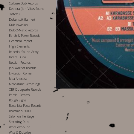
Culture Dub Records
Debtera (Jah Vibes Sound
System)
Dubalistik (kanka)
Dub Invasion
Dub-O-Matic Records
Earth & Power Records
Heartical Impact
High Elements
Imperial Sound Army
Indica Dubs
Itection Records
Jah Warrior Records
Livication Corner
Moa Anbessa
Moonshine Recordings
OBF Dubquake Records
Partial Records
Rough Signal
Roots Ista Posse Records
Rootsman 3000
Salomon Heritage
Storming Dub
WhoDemSound
Wise & Dubwise