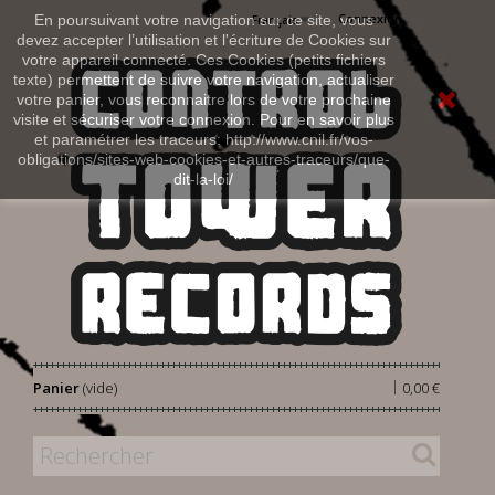
Connexion
En poursuivant votre navigation sur ce site, vous
Français
devez accepter l’utilisation et l'écriture de Cookies sur
votre appareil connecté. Ces Cookies (petits fichiers
texte) permettent de suivre votre navigation, actualiser
votre panier, vous reconnaitre lors de votre prochaine
visite et sécuriser votre connexion. Pour en savoir plus
et paramétrer les traceurs: http://www.cnil.fr/vos-
obligations/sites-web-cookies-et-autres-traceurs/que-
dit-la-loi/
|
Panier
(vide)
0,00 €