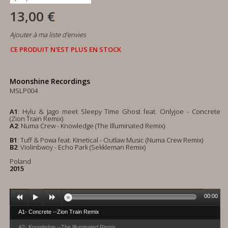
13,00 €
Ajouter à ma liste d'envies
CE PRODUIT N'EST PLUS EN STOCK
Moonshine Recordings
MSLP004
A1
: Hylu & Jago meet Sleepy Time Ghost feat. Onlyjoe - Concrete
(Zion Train Remix)
A2
: Numa Crew - Knowledge (The Illuminated Remix)
B1
: Tuff & Powa feat. Kinetical - Outlaw Music (Numa Crew Remix)
B2
: Violinbwoy - Echo Park (Sekkleman Remix)
Poland
2015
00:00
A1- Concrete --Zion Train Remix
A2- Knowledge --The Illuminated Remix