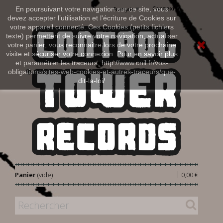
Connexion
En poursuivant votre navigation sur ce site, vous
Français
devez accepter l’utilisation et l'écriture de Cookies sur
votre appareil connecté. Ces Cookies (petits fichiers
texte) permettent de suivre votre navigation, actualiser
votre panier, vous reconnaitre lors de votre prochaine
visite et sécuriser votre connexion. Pour en savoir plus
et paramétrer les traceurs: http://www.cnil.fr/vos-
obligations/sites-web-cookies-et-autres-traceurs/que-
dit-la-loi/
|
Panier
(vide)
0,00 €