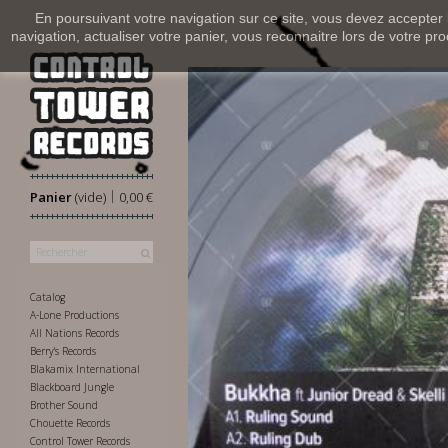
En poursuivant votre navigation sur ce site, vous devez accepter l’
navigation, actualiser votre panier, vous reconnaitre lors de votre pro
|
Panier
(vide)
0,00 €
Catalog
A-Lone Productions
All Nations Records
Berry's Records
Blakamix International
Blackboard Jungle
Brother Sound
Chouette Records
Control Tower Records