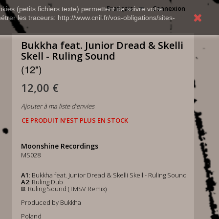
Français
Connexion
kies (petits fichiers texte) permettent de suivre votre
rer les traceurs: http://www.cnil.fr/vos-obligations/sites-
Bukkha feat. Junior Dread & Skelli
Skell - Ruling Sound
(12")
12,00 €
Ajouter à ma liste d'envies
CE PRODUIT N'EST PLUS EN STOCK
Moonshine Recordings
MS028
A1
: Bukkha feat. Junior Dread & Skelli Skell - Ruling Sound
A2
: Ruling Dub
B
: Ruling Sound (TMSV Remix)
Produced by Bukkha
Poland