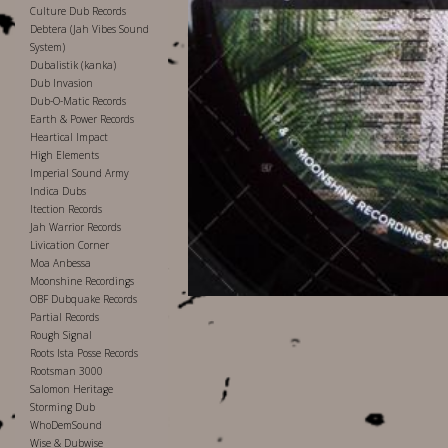
Culture Dub Records
Debtera (Jah Vibes Sound
System)
Dubalistik (kanka)
Dub Invasion
Dub-O-Matic Records
Earth & Power Records
Heartical Impact
High Elements
Imperial Sound Army
Indica Dubs
Itection Records
Jah Warrior Records
Livication Corner
Moa Anbessa
Moonshine Recordings
OBF Dubquake Records
Partial Records
Rough Signal
Roots Ista Posse Records
Rootsman 3000
Salomon Heritage
Storming Dub
WhoDemSound
Wise & Dubwise