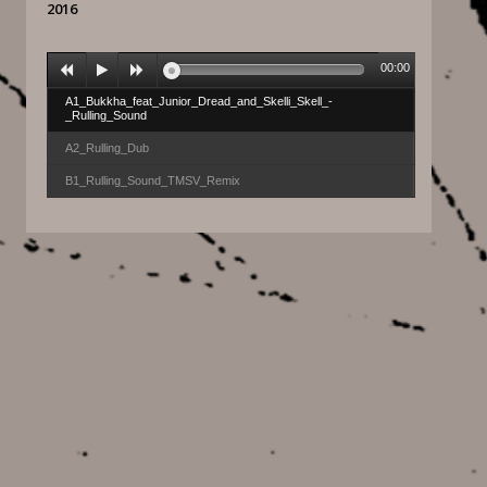
2016
00:00
A1_Bukkha_feat_Junior_Dread_and_Skelli_Skell_-
_Rulling_Sound
A2_Rulling_Dub
B1_Rulling_Sound_TMSV_Remix