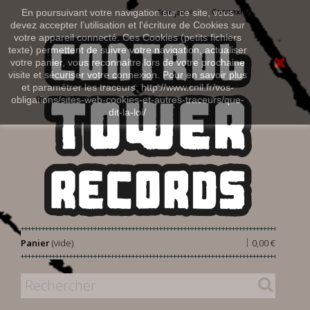
Connexion
En poursuivant votre navigation sur ce site, vous
Français
devez accepter l’utilisation et l'écriture de Cookies sur
votre appareil connecté. Ces Cookies (petits fichiers
texte) permettent de suivre votre navigation, actualiser
votre panier, vous reconnaitre lors de votre prochaine
visite et sécuriser votre connexion. Pour en savoir plus
et paramétrer les traceurs: http://www.cnil.fr/vos-
obligations/sites-web-cookies-et-autres-traceurs/que-
dit-la-loi/
|
Panier
(vide)
0,00 €