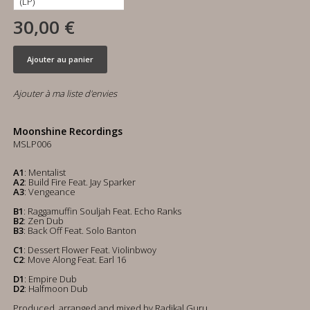
30,00 €
Ajouter au panier
Ajouter à ma liste d'envies
Moonshine Recordings
MSLP006
A1
: Mentalist
A2
: Build Fire Feat. Jay Sparker
A3
: Vengeance
B1
: Raggamuffin Souljah Feat. Echo Ranks
B2
: Zen Dub
B3
: Back Off Feat. Solo Banton
C1
: Dessert Flower Feat. Violinbwoy
C2
: Move Along Feat. Earl 16
D1
: Empire Dub
D2
: Halfmoon Dub
Produced, arranged and mixed by Radikal Guru