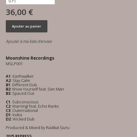
36,00 €
Ajouter au panier
Ajouter à ma liste d'envies
Moonshine Recordings
MSLP001
A1
: Earthwalker
A2
: Stay Calm
B1
: Different Dub
B2
: Know Yourself feat. Dan Man
B3
: Spaced Out
C1
: Subconscious
C2
: Warning! feat. Echo Ranks
C3
: Outernational
D1
: Indra
D2
: Wicked Dub
Produced & Mixed by Radikal Guru
2025 REPRESS