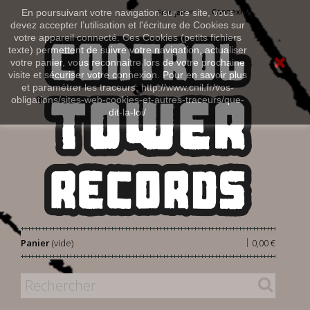
Connexion
En poursuivant votre navigation sur ce site, vous
Français
devez accepter l’utilisation et l'écriture de Cookies sur
votre appareil connecté. Ces Cookies (petits fichiers
texte) permettent de suivre votre navigation, actualiser
votre panier, vous reconnaitre lors de votre prochaine
visite et sécuriser votre connexion. Pour en savoir plus
et paramétrer les traceurs: http://www.cnil.fr/vos-
obligations/sites-web-cookies-et-autres-traceurs/que-
dit-la-loi/
|
Panier
(vide)
0,00 €