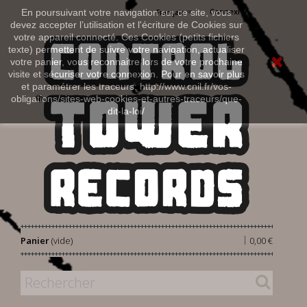
Connexion
En poursuivant votre navigation sur ce site, vous
Français
devez accepter l’utilisation et l'écriture de Cookies sur
votre appareil connecté. Ces Cookies (petits fichiers
texte) permettent de suivre votre navigation, actualiser
votre panier, vous reconnaitre lors de votre prochaine
visite et sécuriser votre connexion. Pour en savoir plus
et paramétrer les traceurs: http://www.cnil.fr/vos-
obligations/sites-web-cookies-et-autres-traceurs/que-
dit-la-loi/
|
Panier
(vide)
0,00 €