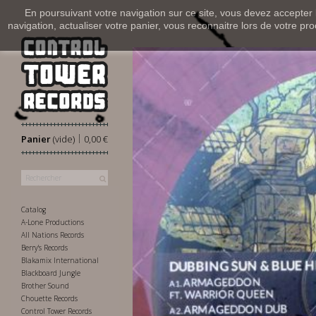
En poursuivant votre navigation sur ce site, vous devez accepter l’
navigation, actualiser votre panier, vous reconnaitre lors de votre pro
|
Panier
(vide)
0,00 €
Catalog
A-Lone Productions
All Nations Records
Berry's Records
Blakamix International
Blackboard Jungle
Brother Sound
Chouette Records
Control Tower Records