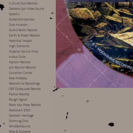
Culture Dub Records
Debtera (Jah Vibes Sound
System)
Dubalistik (kanka)
Dub Invasion
Dub-O-Matic Records
Earth & Power Records
Heartical Impact
High Elements
Imperial Sound Army
Indica Dubs
Itection Records
Jah Warrior Records
Livication Corner
Moa Anbessa
Moonshine Recordings
OBF Dubquake Records
Partial Records
Rough Signal
Roots Ista Posse Records
Rootsman 3000
Salomon Heritage
Storming Dub
WhoDemSound
Wise & Dubwise