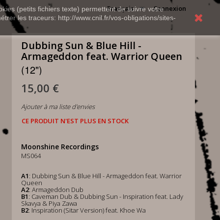
Français
Connexion
kies (petits fichiers texte) permettent de suivre votre
rer les traceurs: http://www.cnil.fr/vos-obligations/sites-
Dubbing Sun & Blue Hill -
Armageddon feat. Warrior Queen
(12")
15,00 €
Ajouter à ma liste d'envies
CE PRODUIT N'EST PLUS EN STOCK
Moonshine Recordings
MS064
A1
: Dubbing Sun & Blue Hill - Armageddon feat. Warrior
Queen
A2
: Armageddon Dub
B1
: Caveman Dub & Dubbing Sun - Inspiration feat. Lady
Skavya & Piya Zawa
B2
: Inspiration (Sitar Version) feat. Khoe Wa