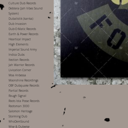
Culture Dub Records
Debtera (Jah Vibes Sound
System)
Dubalistik (kanka)
Dub Invasion
Dub-O-Matic Records
Earth & Power Records
Heartical Impact
High Elements
Imperial Sound Army
Indica Dubs
Itection Records
Jah Warrior Records
Livication Corner
Moa Anbessa
Moonshine Recordings
OBF Dubquake Records
Partial Records
Rough Signal
Roots Ista Posse Records
Rootsman 3000
Salomon Heritage
Storming Dub
WhoDemSound
Wise & Dubwise