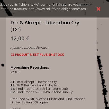
Français
Connexion
kies (petits fichiers texte) permettent de suivre votre
rer les traceurs: http://www.cnil.fr/vos-obligations/sites-
Dtr & Akcept - Liberation Cry
(12")
12,00 €
Ajouter à ma liste d'envies
CE PRODUIT N'EST PLUS EN STOCK
Moonshine Recordings
MS032
A1
: Dtr & Akcept - Liberation Cry
A2
: Dtr & Bukkha - Hard To Explain
B1
: Blind Prophet & Bukkha - Stone Dub
B2
: Blind Prophet & Bukkha - Stone Dub Vip
Produced by Dtr, Akcept, Bukkha and Blind Prophet
Limited Edition 500 copies