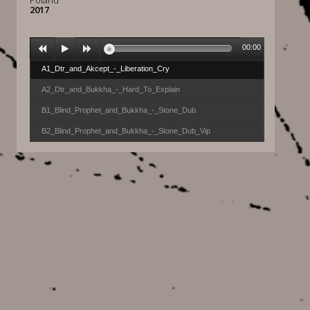
Poland
2017
00:00
A1_Dtr_and_Akcept_-_Liberation_Cry
A2_Dtr_and_Bukkha_-_Hard_To_Explain
B1_Blind_Prophet_and_Bukkha_-_Stone_Dub
B2_Blind_Prophet_and_Bukkha_-_Stone_Dub_Vip