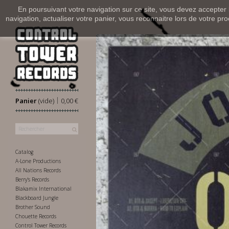
En poursuivant votre navigation sur ce site, vous devez accepter l’
navigation, actualiser votre panier, vous reconnaitre lors de votre pro
|
Panier
(vide)
0,00 €
Catalog
A-Lone Productions
All Nations Records
Berry's Records
Blakamix International
Blackboard Jungle
Brother Sound
Chouette Records
Control Tower Records