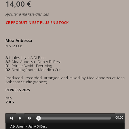
14,00 €
Ajouter à ma liste d'envies
CE PRODUIT N'EST PLUS EN STOCK
Moa Anbessa
MA12-006
A1
: Jules I - Jah A Di Best
A2
: Moa Anbessa - Dub A Di Best
B1
: Prince David - Everliving
B2
: Similing Roots - Melodica Cut
Produced, recorded, arranged and mixed by Moa Anbessa at Moa
Anbessa Studio (Venice)
REPRESS 2025
Italy
2016
00:00
A1- Jules I - Jah A Di Best