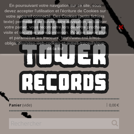
Connexion
En poursuivant votre navigation sur ce site, vous
Français
devez accepter l’utilisation et l'écriture de Cookies sur
votre appareil connecté. Ces Cookies (petits fichiers
texte) permettent de suivre votre navigation, actualiser
votre panier, vous reconnaitre lors de votre prochaine
visite et sécuriser votre connexion. Pour en savoir plus
et paramétrer les traceurs: http://www.cnil.fr/vos-
obligations/sites-web-cookies-et-autres-traceurs/que-
dit-la-loi/
|
Panier
(vide)
0,00 €