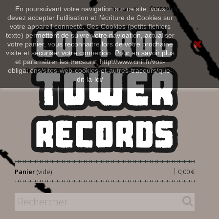
Connexion
En poursuivant votre navigation sur ce site, vous
Français
devez accepter l’utilisation et l'écriture de Cookies sur
votre appareil connecté. Ces Cookies (petits fichiers
texte) permettent de suivre votre navigation, actualiser
votre panier, vous reconnaitre lors de votre prochaine
visite et sécuriser votre connexion. Pour en savoir plus
et paramétrer les traceurs: http://www.cnil.fr/vos-
obligations/sites-web-cookies-et-autres-traceurs/que-
dit-la-loi/
|
Panier
(vide)
0,00 €