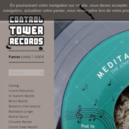
En poursuivant votre navigation sur ce site, vous devez accepter l’
navigation, actualiser votre panier, vous reconnaitre lors de votre pro
|
Panier
(vide)
0,00 €
Catalog
A-Lone Productions
All Nations Records
Berry's Records
Blakamix International
Blackboard Jungle
Brother Sound
Chouette Records
Control Tower Records