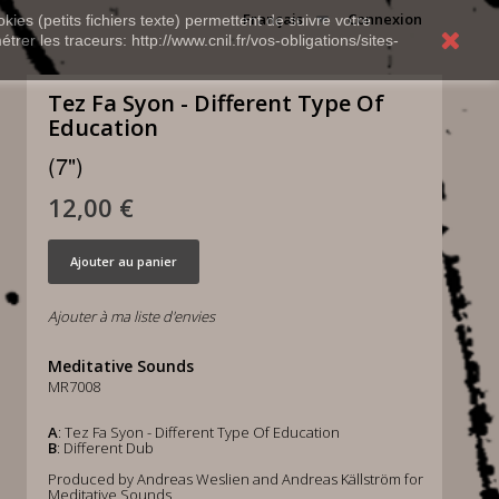
Français
Connexion
kies (petits fichiers texte) permettent de suivre votre
rer les traceurs: http://www.cnil.fr/vos-obligations/sites-
Tez Fa Syon - Different Type Of
Education
(7")
12,00 €
Ajouter au panier
Ajouter à ma liste d'envies
Meditative Sounds
MR7008
A
: Tez Fa Syon - Different Type Of Education
B
: Different Dub
Produced by Andreas Weslien and Andreas Källström for
Meditative Sounds