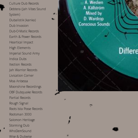
Culture Dub Records
Debtera (Jah Vibes Sound
System)
Dubalistik (kanka)
Dub Invasion
Dub-O-Matic Records
Earth & Power Records
Heartical Impact
High Elements
Imperial Sound Army
Indica Dubs
Itection Records
Jah Warrior Records
Livication Corner
Moa Anbessa
Moonshine Recordings
OBF Dubquake Records
Partial Records
Rough Signal
Roots Ista Posse Records
Rootsman 3000
Salomon Heritage
Storming Dub
WhoDemSound
Wise & Dubwise