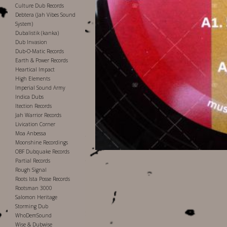
Culture Dub Records
Debtera (Jah Vibes Sound
System)
Dubalistik (kanka)
Dub Invasion
Dub-O-Matic Records
Earth & Power Records
Heartical Impact
High Elements
Imperial Sound Army
Indica Dubs
Itection Records
Jah Warrior Records
Livication Corner
Moa Anbessa
Moonshine Recordings
OBF Dubquake Records
Partial Records
Rough Signal
Roots Ista Posse Records
Rootsman 3000
Salomon Heritage
Storming Dub
WhoDemSound
Wise & Dubwise