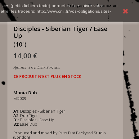
Français
Connexion
kies (petits fichiers texte) permettent de suivre votre
rer les traceurs: http://www.cnil.fr/vos-obligations/sites-
Disciples - Siberian Tiger / Ease
Up
(10")
14,00 €
Ajouter à ma liste d'envies
CE PRODUIT N'EST PLUS EN STOCK
Mania Dub
MD009
A1
: Disciples - Siberian Tiger
A2
: Dub Tiger
B1
: Disciples - Ease Up
B2
: Ease Dub
Produced and mixed by Russ D at Backyard Studio
(London)