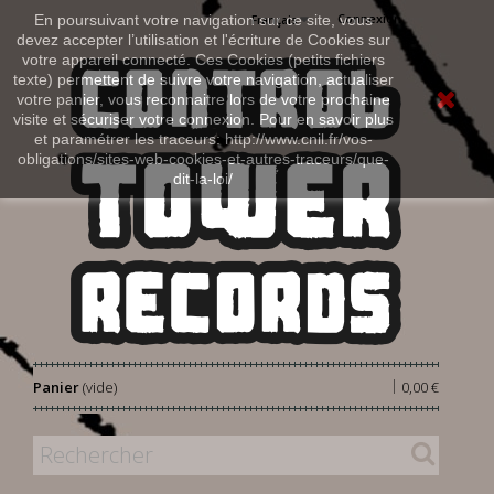
Connexion
En poursuivant votre navigation sur ce site, vous
Français
devez accepter l’utilisation et l'écriture de Cookies sur
votre appareil connecté. Ces Cookies (petits fichiers
texte) permettent de suivre votre navigation, actualiser
votre panier, vous reconnaitre lors de votre prochaine
visite et sécuriser votre connexion. Pour en savoir plus
et paramétrer les traceurs: http://www.cnil.fr/vos-
obligations/sites-web-cookies-et-autres-traceurs/que-
dit-la-loi/
|
Panier
(vide)
0,00 €