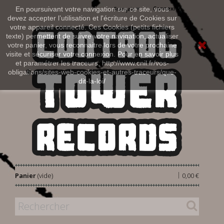
Connexion
En poursuivant votre navigation sur ce site, vous
Français
devez accepter l’utilisation et l'écriture de Cookies sur
votre appareil connecté. Ces Cookies (petits fichiers
texte) permettent de suivre votre navigation, actualiser
votre panier, vous reconnaitre lors de votre prochaine
visite et sécuriser votre connexion. Pour en savoir plus
et paramétrer les traceurs: http://www.cnil.fr/vos-
obligations/sites-web-cookies-et-autres-traceurs/que-
dit-la-loi/
|
Panier
(vide)
0,00 €