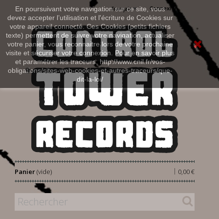
Connexion
En poursuivant votre navigation sur ce site, vous
Français
devez accepter l’utilisation et l'écriture de Cookies sur
votre appareil connecté. Ces Cookies (petits fichiers
texte) permettent de suivre votre navigation, actualiser
votre panier, vous reconnaitre lors de votre prochaine
visite et sécuriser votre connexion. Pour en savoir plus
et paramétrer les traceurs: http://www.cnil.fr/vos-
obligations/sites-web-cookies-et-autres-traceurs/que-
dit-la-loi/
|
Panier
(vide)
0,00 €