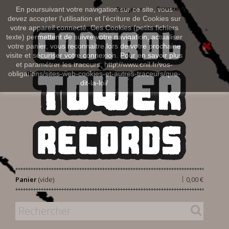
Connexion
En poursuivant votre navigation sur ce site, vous
Français
devez accepter l’utilisation et l'écriture de Cookies sur
votre appareil connecté. Ces Cookies (petits fichiers
texte) permettent de suivre votre navigation, actualiser
votre panier, vous reconnaitre lors de votre prochaine
visite et sécuriser votre connexion. Pour en savoir plus
et paramétrer les traceurs: http://www.cnil.fr/vos-
obligations/sites-web-cookies-et-autres-traceurs/que-
dit-la-loi/
|
Panier
(vide)
0,00 €