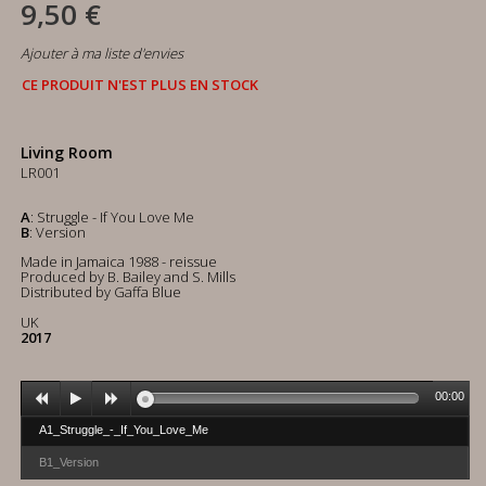
9,50 €
Ajouter à ma liste d'envies
CE PRODUIT N'EST PLUS EN STOCK
Living Room
LR001
A
: Struggle - If You Love Me
B
: Version
Made in Jamaica 1988 - reissue
Produced by B. Bailey and S. Mills
Distributed by Gaffa Blue
UK
2017
00:00
A1_Struggle_-_If_You_Love_Me
B1_Version