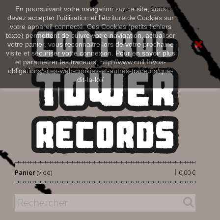
Connexion
En poursuivant votre navigation sur ce site, vous
Français
devez accepter l’utilisation et l'écriture de Cookies sur
votre appareil connecté. Ces Cookies (petits fichiers
texte) permettent de suivre votre navigation, actualiser
votre panier, vous reconnaitre lors de votre prochaine
visite et sécuriser votre connexion. Pour en savoir plus
et paramétrer les traceurs: http://www.cnil.fr/vos-
obligations/sites-web-cookies-et-autres-traceurs/que-
dit-la-loi/
|
Panier
(vide)
0,00 €