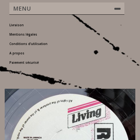
MENU
Livraison
Mentions légales
Conditions d'utilisation
A propos
Paiement sécurisé
Contact