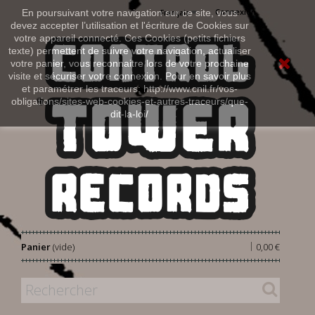
Connexion
En poursuivant votre navigation sur ce site, vous
Français
devez accepter l’utilisation et l'écriture de Cookies sur
votre appareil connecté. Ces Cookies (petits fichiers
texte) permettent de suivre votre navigation, actualiser
votre panier, vous reconnaitre lors de votre prochaine
visite et sécuriser votre connexion. Pour en savoir plus
et paramétrer les traceurs: http://www.cnil.fr/vos-
obligations/sites-web-cookies-et-autres-traceurs/que-
dit-la-loi/
|
Panier
(vide)
0,00 €