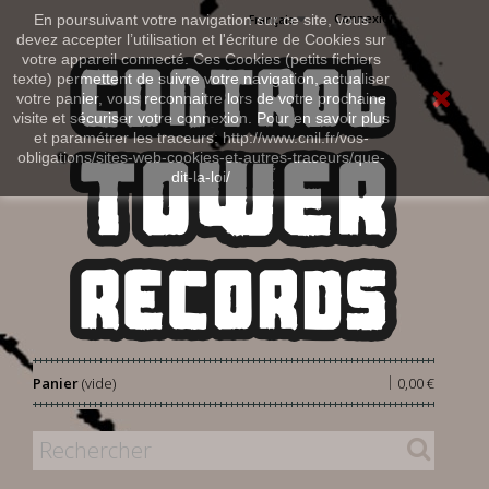
Connexion
En poursuivant votre navigation sur ce site, vous
Français
devez accepter l’utilisation et l'écriture de Cookies sur
votre appareil connecté. Ces Cookies (petits fichiers
texte) permettent de suivre votre navigation, actualiser
votre panier, vous reconnaitre lors de votre prochaine
visite et sécuriser votre connexion. Pour en savoir plus
et paramétrer les traceurs: http://www.cnil.fr/vos-
obligations/sites-web-cookies-et-autres-traceurs/que-
dit-la-loi/
|
Panier
(vide)
0,00 €