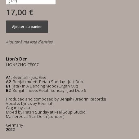
17,00 €
Ajouter au panier
Ajouter à ma liste d'envies
Lion's Den
LIONSCHOICE007
A1
: Reemah - Just Rise
A2
: Benjah meets Petah Sunday - Just Dub
B1
: Jata - In A Dancing Mood (Organ Cut)
B2
: Benjah meets Petah Sunday - Just Dub 6
Produced and composed by Benjah (Bredrin Records)
Vocal & Lyrics by Reemah
Organ by Jata
Mixed by Petah Sunday at I-Tal Soup Studio
Mastered at Star Delta (London)
Germany
2022