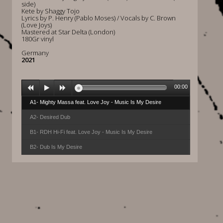
side)
Kete by Shaggy Tojo
Lyrics by P. Henry (Pablo Moses) / Vocals by C. Brown
(Love Joys)
Mastered at Star Delta (London)
180Gr vinyl
Germany
2021
00:00
A1- Mighty Massa feat. Love Joy - Music Is My Desire
A2- Desired Dub
B1- RDH Hi-Fi feat. Love Joy - Music Is My Desire
B2- Dub Is My Desire