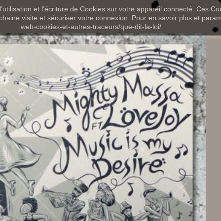
utilisation et l'écriture de Cookies sur votre appareil connecté. Ces Coo
chaine visite et sécuriser votre connexion. Pour en savoir plus et paramét
web-cookies-et-autres-traceurs/que-dit-la-loi/