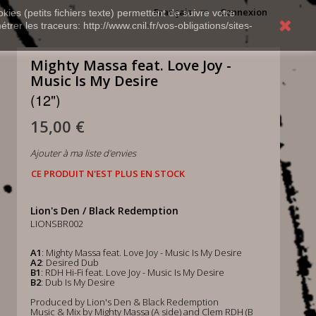
Français
Connexion
kies (petits fichiers texte) permettent de suivre votre
rer les traceurs: http://www.cnil.fr/vos-obligations/sites-
Mighty Massa feat. Love Joy -
Music Is My Desire
(12")
15,00 €
Ajouter à ma liste d'envies
CE PRODUIT N'EST PLUS EN STOCK
Lion's Den / Black Redemption
LIONSBR002
A1
: Mighty Massa feat. Love Joy - Music Is My Desire
A2
: Desired Dub
B1
: RDH Hi-Fi feat. Love Joy - Music Is My Desire
B2
: Dub Is My Desire
Produced by Lion's Den & Black Redemption
Music & Mix by Mighty Massa (A side) and Clem RDH (B