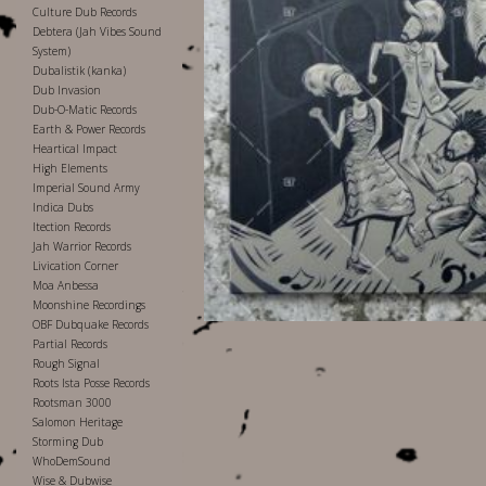
Culture Dub Records
Debtera (Jah Vibes Sound
System)
Dubalistik (kanka)
Dub Invasion
Dub-O-Matic Records
Earth & Power Records
Heartical Impact
High Elements
Imperial Sound Army
Indica Dubs
Itection Records
Jah Warrior Records
Livication Corner
Moa Anbessa
Moonshine Recordings
OBF Dubquake Records
Partial Records
Rough Signal
Roots Ista Posse Records
Rootsman 3000
Salomon Heritage
Storming Dub
WhoDemSound
Wise & Dubwise