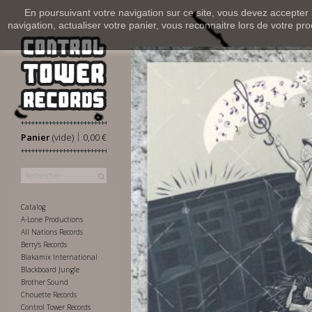
En poursuivant votre navigation sur ce site, vous devez accepter l’
navigation, actualiser votre panier, vous reconnaitre lors de votre pro
|
Panier
(vide)
0,00 €
Catalog
A-Lone Productions
All Nations Records
Berry's Records
Blakamix International
Blackboard Jungle
Brother Sound
Chouette Records
Control Tower Records