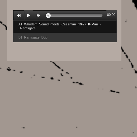
00:00
A1_Whodem_Sound_meets_Cessman_n%27_K-Man_-
_Ramsgate
B1_Ramsgate_Dub