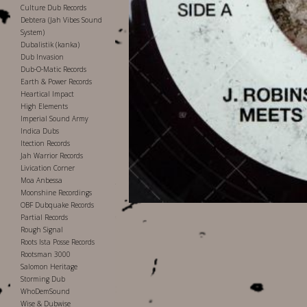
Culture Dub Records
Debtera (Jah Vibes Sound
System)
Dubalistik (kanka)
Dub Invasion
Dub-O-Matic Records
Earth & Power Records
Heartical Impact
High Elements
Imperial Sound Army
Indica Dubs
Itection Records
Jah Warrior Records
Livication Corner
Moa Anbessa
Moonshine Recordings
OBF Dubquake Records
Partial Records
Rough Signal
Roots Ista Posse Records
Rootsman 3000
Salomon Heritage
Storming Dub
WhoDemSound
Wise & Dubwise