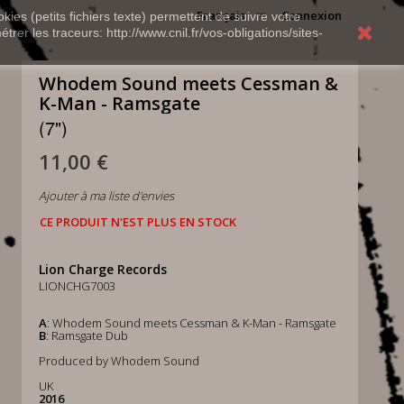
Français
Connexion
kies (petits fichiers texte) permettent de suivre votre
rer les traceurs: http://www.cnil.fr/vos-obligations/sites-
Whodem Sound meets Cessman &
K-Man - Ramsgate
(7")
11,00 €
Ajouter à ma liste d'envies
CE PRODUIT N'EST PLUS EN STOCK
Lion Charge Records
LIONCHG7003
A
: Whodem Sound meets Cessman & K-Man - Ramsgate
B
: Ramsgate Dub
Produced by Whodem Sound
UK
2016