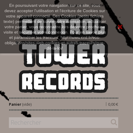
Connexion
En poursuivant votre navigation sur ce site, vous
Français
devez accepter l’utilisation et l'écriture de Cookies sur
votre appareil connecté. Ces Cookies (petits fichiers
texte) permettent de suivre votre navigation, actualiser
votre panier, vous reconnaitre lors de votre prochaine
visite et sécuriser votre connexion. Pour en savoir plus
et paramétrer les traceurs: http://www.cnil.fr/vos-
obligations/sites-web-cookies-et-autres-traceurs/que-
dit-la-loi/
|
Panier
(vide)
0,00 €