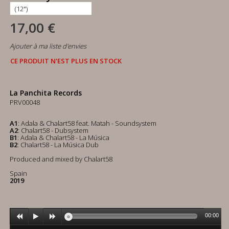
17,00 €
Ajouter à ma liste d'envies
CE PRODUIT N'EST PLUS EN STOCK
La Panchita Records
PRV00048
A1
: Adala & Chalart58 feat. Matah - Soundsystem
A2
: Chalart58 - Dubsystem
B1
: Adala & Chalart58 - La Música
B2
: Chalart58 - La Música Dub
Produced and mixed by Chalart58
Spain
2019
00:00