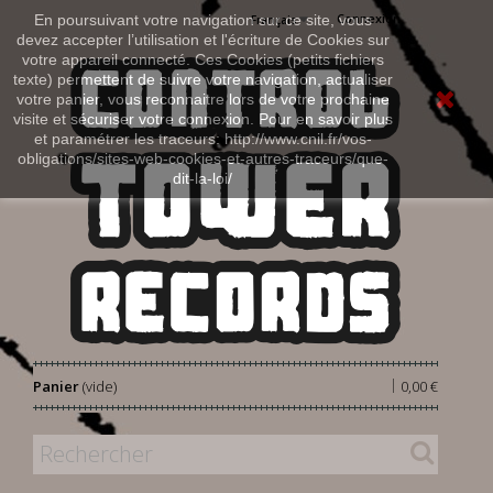
Connexion
En poursuivant votre navigation sur ce site, vous
Français
devez accepter l’utilisation et l'écriture de Cookies sur
votre appareil connecté. Ces Cookies (petits fichiers
texte) permettent de suivre votre navigation, actualiser
votre panier, vous reconnaitre lors de votre prochaine
visite et sécuriser votre connexion. Pour en savoir plus
et paramétrer les traceurs: http://www.cnil.fr/vos-
obligations/sites-web-cookies-et-autres-traceurs/que-
dit-la-loi/
|
Panier
(vide)
0,00 €