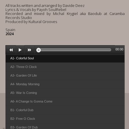
All tracks written and arranged by Davide Deez
Lyrics & Vocals by Payoh SoulRebel
Recorded and mixed by Michal Krygiel aka Baodub at Caramba
Records Studio
Produced by Kultural Grooves
Spain
2024
00:00
A1- Colorful Soul
A2- Three O Clock
A3- Garden Of Life
A4- Monday Morning
A5- War Is Coming
A6- A Change Is Gonna Come
B1- Colorful Dub
B2- Free O Clock
B3- Garden Of Dub