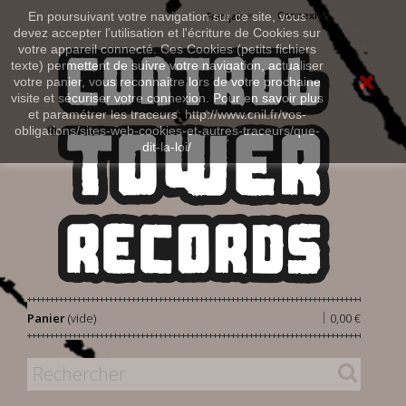
Connexion
En poursuivant votre navigation sur ce site, vous
Français
devez accepter l’utilisation et l'écriture de Cookies sur
votre appareil connecté. Ces Cookies (petits fichiers
texte) permettent de suivre votre navigation, actualiser
votre panier, vous reconnaitre lors de votre prochaine
visite et sécuriser votre connexion. Pour en savoir plus
et paramétrer les traceurs: http://www.cnil.fr/vos-
obligations/sites-web-cookies-et-autres-traceurs/que-
dit-la-loi/
|
Panier
(vide)
0,00 €