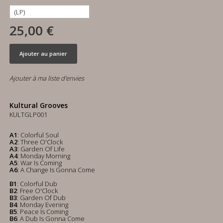
25,00 €
Ajouter au panier
Ajouter à ma liste d'envies
Kultural Grooves
KULTGLP001
A1
: Colorful Soul
A2
: Three O'Clock
A3
: Garden Of Life
A4
: Monday Morning
A5
: War Is Coming
A6
: A Change Is Gonna Come
B1
: Colorful Dub
B2
: Free O'Clock
B3
: Garden Of Dub
B4
: Monday Evening
B5
: Peace Is Coming
B6
: A Dub Is Gonna Come