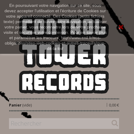
Connexion
En poursuivant votre navigation sur ce site, vous
Français
devez accepter l’utilisation et l'écriture de Cookies sur
votre appareil connecté. Ces Cookies (petits fichiers
texte) permettent de suivre votre navigation, actualiser
votre panier, vous reconnaitre lors de votre prochaine
visite et sécuriser votre connexion. Pour en savoir plus
et paramétrer les traceurs: http://www.cnil.fr/vos-
obligations/sites-web-cookies-et-autres-traceurs/que-
dit-la-loi/
|
Panier
(vide)
0,00 €