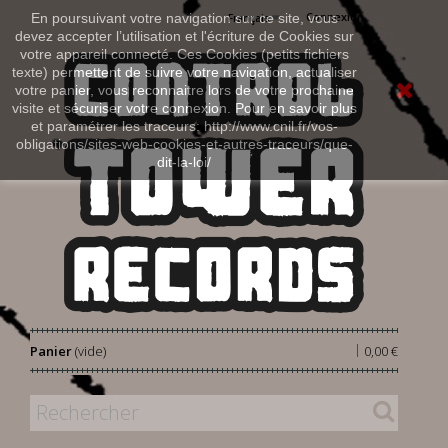
Connexion
En poursuivant votre navigation sur ce site, vous
Français
devez accepter l’utilisation et l'écriture de Cookies sur
votre appareil connecté. Ces Cookies (petits fichiers
texte) permettent de suivre votre navigation, actualiser
votre panier, vous reconnaitre lors de votre prochaine
visite et sécuriser votre connexion. Pour en savoir plus
et paramétrer les traceurs: http://www.cnil.fr/vos-
obligations/sites-web-cookies-et-autres-traceurs/que-
dit-la-loi/
|
Panier
(vide)
0,00 €