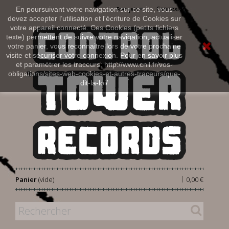
Connexion
En poursuivant votre navigation sur ce site, vous
Français
devez accepter l’utilisation et l'écriture de Cookies sur
votre appareil connecté. Ces Cookies (petits fichiers
texte) permettent de suivre votre navigation, actualiser
votre panier, vous reconnaitre lors de votre prochaine
visite et sécuriser votre connexion. Pour en savoir plus
et paramétrer les traceurs: http://www.cnil.fr/vos-
obligations/sites-web-cookies-et-autres-traceurs/que-
dit-la-loi/
|
Panier
(vide)
0,00 €