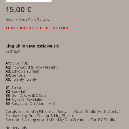
15,00 €
Ajouter à ma liste d'envies
CE PRODUIT N'EST PLUS EN STOCK
King Shiloh Majestic Music
KS018LP
A1
: Give It Up
A2
: How Good & How Pleasant
A3
: Ethiopian Dream
A4
: Serious
A5
: Twenty Twenty
B1
: Afrika
B2
: Seek Jah
B3
: Dem A Fake (DC Cut)
B4
: Signs Of Revelation
B5
: Rasta Live On (Album Mix)
Vocals recorded in Ethiopia at Benjamin Beats Studio (Addis Abeba)
Produced by Dub Creator & King Shiloh
Recorded, Arranged and Mixed by Dub Creator at The DC Studio
Netherlands