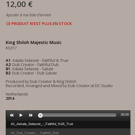
12,00 €
Ajouter à ma liste d'envies
CE PRODUIT N'EST PLUS EN STOCK
King Shiloh Majestic Music
KS017
A1
: Askala Selassie - Faithful & True
A2
: Dub Creator - Faithful Dub
B1
: Askala Selassie - Salute
B2
: Dub Creator - Dub Salute
Produced by Dub Creator & King Shiloh
Recorded, Arranged and Mixed by Dub Creator at DC Studio
Netherlands
2014
00:00
A1_Askala_Selassie_-_Faithful_%26_True
A2_Dub_Creator_-_Faithful_Dub