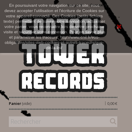
Connexion
En poursuivant votre navigation sur ce site, vous
Français
devez accepter l’utilisation et l'écriture de Cookies sur
votre appareil connecté. Ces Cookies (petits fichiers
texte) permettent de suivre votre navigation, actualiser
votre panier, vous reconnaitre lors de votre prochaine
visite et sécuriser votre connexion. Pour en savoir plus
et paramétrer les traceurs: http://www.cnil.fr/vos-
obligations/sites-web-cookies-et-autres-traceurs/que-
dit-la-loi/
|
Panier
(vide)
0,00 €