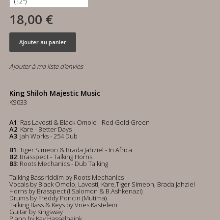
18,00 €
Ajouter au panier
Ajouter à ma liste d'envies
King Shiloh Majestic Music
KS033
A1
: Ras Lavosti & Black Omolo - Red Gold Green
A2
: Kare - Better Days
A3
: Jah Works - 254 Dub
B1
: Tiger Simeon & Brada Jahziel - In Africa
B2
: Brasspect - Talking Horns
B3
: Roots Mechanics - Dub Talking
Talking Bass riddim by Roots Mechanics
Vocals by Black Omolo, Lavosti, Kare,Tiger Simeon, Brada Jahziel
Horns by Brasspect (I.Salomon & B.Ashkenazi)
Drums by Freddy Poncin (Mutima)
Talking Bass & Keys by Vries Kastelein
Guitar by Kingsway
Piano by Kay Hasselbaink