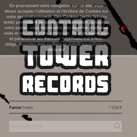
Connexion
En poursuivant votre navigation sur ce site, vous
Français
devez accepter l’utilisation et l'écriture de Cookies sur
votre appareil connecté. Ces Cookies (petits fichiers
texte) permettent de suivre votre navigation, actualiser
votre panier, vous reconnaitre lors de votre prochaine
visite et sécuriser votre connexion. Pour en savoir plus
et paramétrer les traceurs: http://www.cnil.fr/vos-
obligations/sites-web-cookies-et-autres-traceurs/que-
dit-la-loi/
|
Panier
(vide)
0,00 €