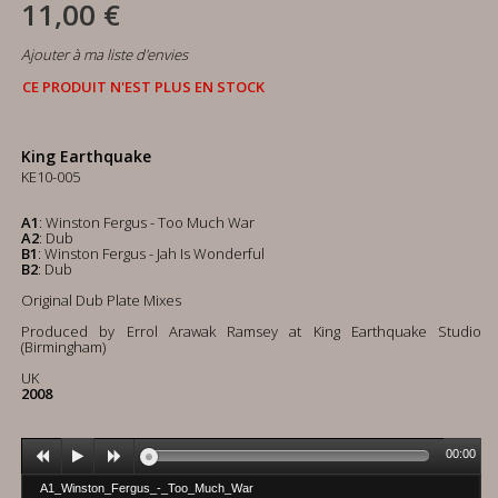
11,00 €
Ajouter à ma liste d'envies
CE PRODUIT N'EST PLUS EN STOCK
King Earthquake
KE10-005
A1
: Winston Fergus - Too Much War
A2
: Dub
B1
: Winston Fergus - Jah Is Wonderful
B2
: Dub
Original Dub Plate Mixes
Produced by Errol Arawak Ramsey at King Earthquake Studio
(Birmingham)
UK
2008
00:00
A1_Winston_Fergus_-_Too_Much_War