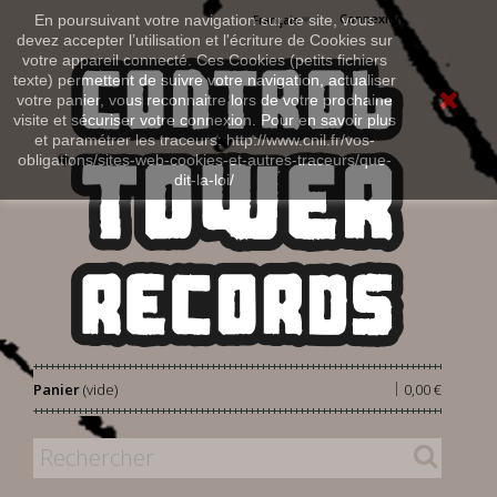
Connexion
En poursuivant votre navigation sur ce site, vous
Français
devez accepter l’utilisation et l'écriture de Cookies sur
votre appareil connecté. Ces Cookies (petits fichiers
texte) permettent de suivre votre navigation, actualiser
votre panier, vous reconnaitre lors de votre prochaine
visite et sécuriser votre connexion. Pour en savoir plus
et paramétrer les traceurs: http://www.cnil.fr/vos-
obligations/sites-web-cookies-et-autres-traceurs/que-
dit-la-loi/
|
Panier
(vide)
0,00 €