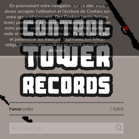
Connexion
En poursuivant votre navigation sur ce site, vous
Français
devez accepter l’utilisation et l'écriture de Cookies sur
votre appareil connecté. Ces Cookies (petits fichiers
texte) permettent de suivre votre navigation, actualiser
votre panier, vous reconnaitre lors de votre prochaine
visite et sécuriser votre connexion. Pour en savoir plus
et paramétrer les traceurs: http://www.cnil.fr/vos-
obligations/sites-web-cookies-et-autres-traceurs/que-
dit-la-loi/
|
Panier
(vide)
0,00 €