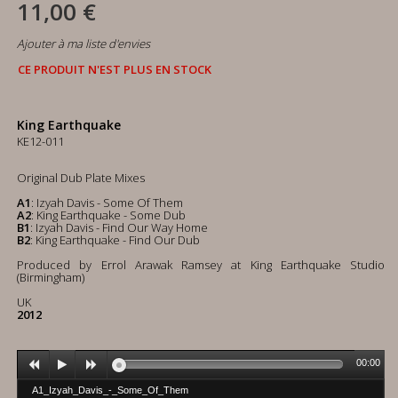
11,00 €
Ajouter à ma liste d'envies
CE PRODUIT N'EST PLUS EN STOCK
King Earthquake
KE12-011
Original Dub Plate Mixes
A1
: Izyah Davis - Some Of Them
A2
: King Earthquake - Some Dub
B1
: Izyah Davis - Find Our Way Home
B2
: King Earthquake - Find Our Dub
Produced by Errol Arawak Ramsey at King Earthquake Studio
(Birmingham)
UK
2012
00:00
A1_Izyah_Davis_-_Some_Of_Them