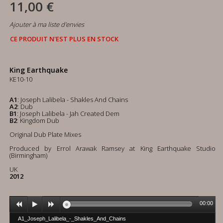
11,00 €
Ajouter à ma liste d'envies
CE PRODUIT N'EST PLUS EN STOCK
King Earthquake
KE10-10
A1
: Joseph Lalibela - Shakles And Chains
A2
: Dub
B1
: Joseph Lalibela - Jah Created Dem
B2
: Kingdom Dub
Original Dub Plate Mixes
Produced by Errol Arawak Ramsey at King Earthquake Studio
(Birmingham)
UK
2012
00:00
A1_Joseph_Lalibela_-_Shakles_And_Chains