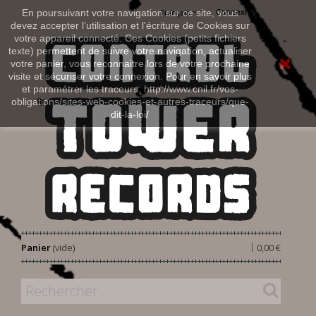
Connexion
En poursuivant votre navigation sur ce site, vous
Français
devez accepter l’utilisation et l'écriture de Cookies sur
votre appareil connecté. Ces Cookies (petits fichiers
texte) permettent de suivre votre navigation, actualiser
votre panier, vous reconnaitre lors de votre prochaine
visite et sécuriser votre connexion. Pour en savoir plus
et paramétrer les traceurs: http://www.cnil.fr/vos-
obligations/sites-web-cookies-et-autres-traceurs/que-
dit-la-loi/
|
Panier
(vide)
0,00 €